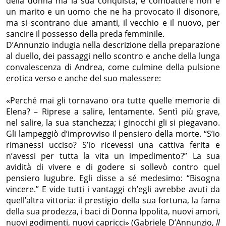
della donna ma la sua conquista, e combattere non è
un marito e un uomo che ne ha provocato il disonore,
ma si scontrano due amanti, il vecchio e il nuovo, per
sancire il possesso della preda femminile.
D’Annunzio indugia nella descrizione della preparazione
al duello, dei passaggi nello scontro e anche della lunga
convalescenza di Andrea, come culmine della pulsione
erotica verso e anche del suo malessere:
«Perché mai gli tornavano ora tutte quelle memorie di
Elena? – Riprese a salire, lentamente. Sentì più grave,
nel salire, la sua stanchezza; i ginocchi gli si piegavano.
Gli lampeggiò d’improvviso il pensiero della morte. “S’io
rimanessi ucciso? S’io ricevessi una cattiva ferita e
n’avessi per tutta la vita un impedimento?” La sua
avidità di vivere e di godere si sollevò contro quel
pensiero lugubre. Egli disse a sé medesimo: “Bisogna
vincere.” E vide tutti i vantaggi ch’egli avrebbe avuti da
quell’altra vittoria: il prestigio della sua fortuna, la fama
della sua prodezza, i baci di Donna Ippolita, nuovi amori,
nuovi godimenti, nuovi capricci»
(Gabriele D’Annunzio,
Il