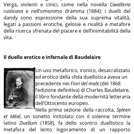
Verga, violenti e cinici, come nella novella
Cavalleria
rusticana
e nell’omonimo dramma (1884): i duelli del
dandy sono espressione della sua suprema vitalità,
legati a passioni erotiche, gelosie e rivalità e metafore
della ricerca sfrenata del piacere e dell’inimitabilità della
vita.
Il duello erotico e infernale di Baudelaire
Un uso metaforico, ironico, desacralizzato
ed erotico della sfida duellistica aveva un
precedente nei
Fiori del male
(del 1868
l’edizione definitiva) di Charles Baudelaire,
il libro fondante della modernità letteraria
dell’Ottocento europeo.
Nella prima sezione della raccolta,
Spleen
et Idéal
, un sonetto intitolato con il solenne termine
latino
Duellum
(1858), fa dello scontro duellistico la
metafora del lento logoramento di un rapporto