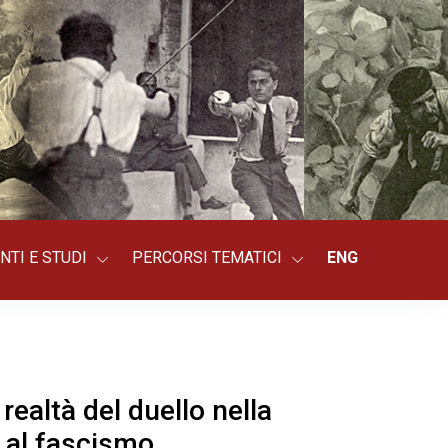
NTI E STUDI
PERCORSI TEMATICI
ENG
ealtà del duello nella
o al fascismo