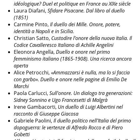
idéologique? Duel et politique en France au XIXe siècle
Laura Diafani, 
Sfidare Pisacane. Dal libro al duello 
(1851)
Carmine Pinto,
 Il duello dei Mille. Onore, potere, 
identità a Napoli e in Sicilia.
Christian Satto,
Custodire l’onore della nuova Italia. Il
Codice Cavalleresco Italiano di Achille Angelini
Eleonora Angella, 
Duello e onore nel primo
femminismo italiano (1865-1908). Una ricerca ancora
aperta
Alice Petrocchi,
«Ammazzarsi è nulla, ma lo si faccia
con garbo». Duello e onore nelle pagine di Emilio De
Marchi
Paola Carlucci, 
Sull'onore. Un dialogo tra generazioni: 
Sidney Sonnino e Ugo Francesetti di Malgrà
Irene Gambacorti, 
Un duello di Luigi Albertini nel 
racconto di Giuseppe Giacosa
Gabriele Paolini,
 Il duello politico nell'Italia del primo 
dopoguerra: le vertenze di Alfredo Rocco e di Piero 
Gobetti